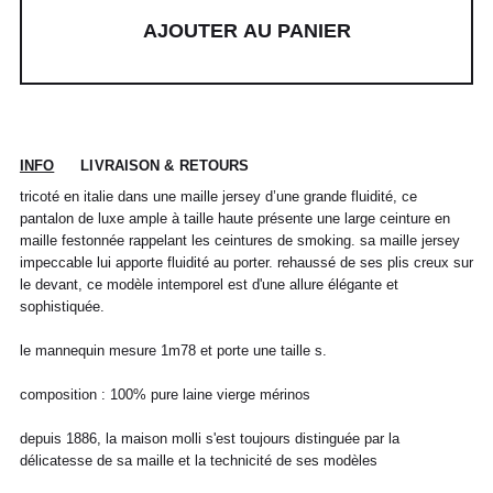
AJOUTER AU PANIER
INFO
LIVRAISON & RETOURS
tricoté en italie dans une maille jersey d’une grande fluidité, ce
pantalon de luxe ample à taille haute présente une large ceinture en
maille festonnée rappelant les ceintures de smoking. sa maille jersey
impeccable lui apporte fluidité au porter. rehaussé de ses plis creux sur
le devant, ce modèle intemporel est d'une allure élégante et
POUR TOUT RENSEIGNEMENT / CUSTOMER
Pour chaque commande passée avant 12h,
Standard
00
XS
S
0
M
1
L
2
XL
sophistiquée.
SERVICE
du lundi au vendredi, nous expédions votre
colis sous 48H.
info@frenchtrotters.fr
Standard
XS
S
M
40
L
le mannequin mesure 1m78 et porte une taille s.
Les délais de livraison sont donnés à titre
Chemise
37
38
39
/
41
indicatif, nous ne pourrons être tenu
France
34
36
38
41
40
composition : 100% pure laine vierge mérinos
responsable d'un retard dû au
transporteur.Pour toutes questions,
Italia
Pantalon
38
36
38
40
40
42
42
44
44
n'hésitez pas à contacter notre service
depuis 1886, la maison molli s'est toujours distinguée par la
client par email à info@frenchtrotters.fr.
UK
6
27
8
10
32
12
34
délicatesse de sa maille et la technicité de ses modèles
30
Jeans
/
29
/
/
Les frais de retour sont à la charge
/31