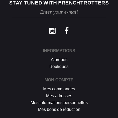
STAY TUNED WITH FRENCHTROTTERS
Les retours se font exclusivement selon la
procédure décrite ci-dessus.
INFORMATIONS
A propos
Boutiques
MON COMPTE
Mes commandes
Mes adresses
Mes informations personnelles
Mes bons de réduction