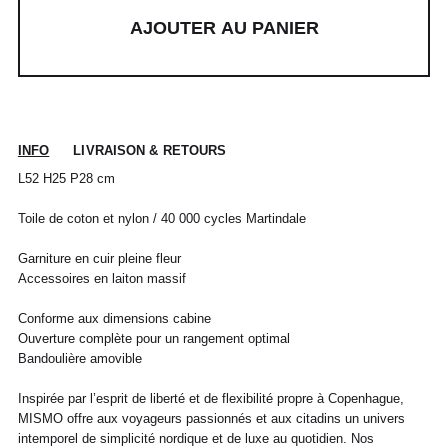
AJOUTER AU PANIER
INFO
LIVRAISON & RETOURS
L52 H25 P28 cm
Toile de coton et nylon / 40 000 cycles Martindale
POUR TOUT RENSEIGNEMENT / CUSTOMER
Pour chaque commande passée avant 12h,
Standard
00
XS
S
0
M
1
L
2
XL
SERVICE
du lundi au vendredi, nous expédions votre
colis sous 48H.
Garniture en cuir pleine fleur
info@frenchtrotters.fr
Standard
XS
S
M
40
L
Accessoires en laiton massif
Les délais de livraison sont donnés à titre
Chemise
37
38
39
/
41
indicatif, nous ne pourrons être tenu
France
34
36
38
41
40
Conforme aux dimensions cabine
responsable d'un retard dû au
Ouverture complète pour un rangement optimal
transporteur.Pour toutes questions,
Italia
Pantalon
38
36
38
40
40
42
42
44
44
n'hésitez pas à contacter notre service
Bandoulière amovible
client par email à info@frenchtrotters.fr.
UK
6
27
8
10
32
12
34
30
Jeans
/
29
/
/
Inspirée par l’esprit de liberté et de flexibilité propre à Copenhague,
Les frais de retour sont à la charge
/31
US
2
28
4
6
33
8
36
MISMO offre aux voyageurs passionnés et aux citadins un univers
exclusive du client et conformément aux
dispositions légales, vous disposez d'un
intemporel de simplicité nordique et de luxe au quotidien. Nos
Costume
24 /
44
46
26 /
48
28 /
50
30 /
52