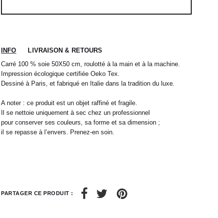
INFO
LIVRAISON & RETOURS
Carré 100 % soie 50X50 cm, roulotté à la main et à la machine.
Impression écologique certifiée Oeko Tex.
Dessiné à Paris, et fabriqué en Italie dans la tradition du luxe.
A noter : ce produit est un objet raffiné et fragile.
Il se nettoie uniquement à sec chez un professionnel
pour conserver ses couleurs, sa forme et sa dimension ;
il se repasse à l’envers. Prenez-en soin.
 nous expédions votre colis sous 48H.
1
L
2
XL
rrons être tenu responsable d'un retard dû au
re service client par email à
M
40 / 41
L
41
38
42
40
44
42
32 / 33
44
34 / 36
PARTAGER CE PRODUIT :
10
50
12
52