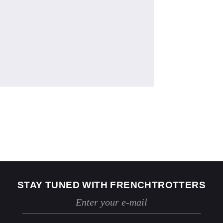
US
2
4
Jeans
24 / 25
26 / 27
STAY TUNED WITH FRENCHTROTTERS