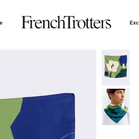
le
Excl