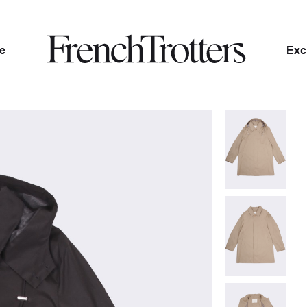
le
Excl