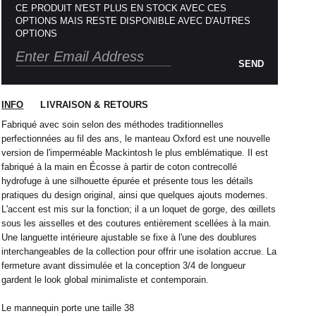
CE PRODUIT N'EST PLUS EN STOCK AVEC CES
OPTIONS MAIS RESTE DISPONIBLE AVEC D'AUTRES
OPTIONS
SEND
INFO
LIVRAISON & RETOURS
Fabriqué avec soin selon des méthodes traditionnelles
perfectionnées au fil des ans, le manteau Oxford est une nouvelle
version de l'imperméable Mackintosh le plus emblématique. Il est
fabriqué à la main en Écosse à partir de coton contrecollé
hydrofuge à une silhouette épurée et présente tous les détails
pratiques du design original, ainsi que quelques ajouts modernes.
L'accent est mis sur la fonction; il a un loquet de gorge, des œillets
sous les aisselles et des coutures entièrement scellées à la main.
Une languette intérieure ajustable se fixe à l'une des doublures
interchangeables de la collection pour offrir une isolation accrue. La
fermeture avant dissimulée et la conception 3/4 de longueur
gardent le look global minimaliste et contemporain.
Le mannequin porte une taille 38