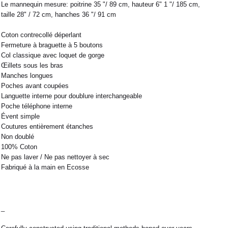
Le mannequin mesure: poitrine 35 "/ 89 cm, hauteur 6" 1 "/ 185 cm,
taille 28" / 72 cm, hanches 36 "/ 91 cm
Coton contrecollé déperlant
Fermeture à braguette à 5 boutons
Col classique avec loquet de gorge
Œillets sous les bras
Manches longues
Poches avant coupées
Languette interne pour doublure interchangeable
Poche téléphone interne
Évent simple
Coutures entièrement étanches
Non doublé
 nous expédions votre colis sous 48H.
1
L
2
XL
100% Coton
rrons être tenu responsable d'un retard dû au
Ne pas laver / Ne pas nettoyer à sec
re service client par email à
M
40 / 41
L
41
Fabriqué à la main en Ecosse
38
42
40
44
42
32 / 33
44
34 / 36
_
10
50
12
52