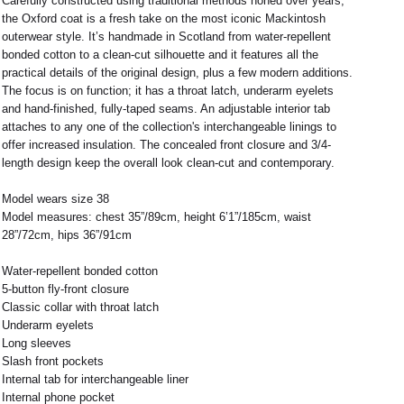
Carefully constructed using traditional methods honed over years,
6
8
the Oxford coat is a fresh take on the most iconic Mackintosh
outerwear style. It’s handmade in Scotland from water-repellent
28 / 29
30 / 31
bonded cotton to a clean-cut silhouette and it features all the
practical details of the original design, plus a few modern additions.
The focus is on function; it has a throat latch, underarm eyelets
and hand-finished, fully-taped seams. An adjustable interior tab
attaches to any one of the collection's interchangeable linings to
offer increased insulation. The concealed front closure and 3/4-
length design keep the overall look clean-cut and contemporary.
Model wears size 38
Model measures: chest 35”/89cm, height 6’1”/185cm, waist
28”/72cm, hips 36”/91cm
Water-repellent bonded cotton
5-button fly-front closure
Classic collar with throat latch
Underarm eyelets
Long sleeves
Slash front pockets
Internal tab for interchangeable liner
Internal phone pocket