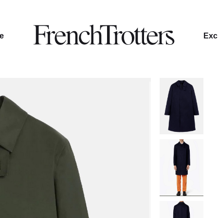
le
Excl