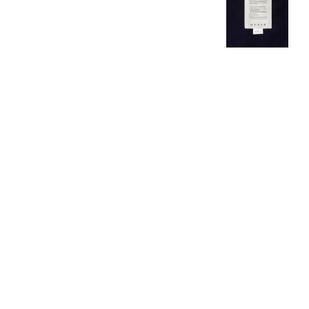
US
2
4
Jeans
24 / 25
26 / 27