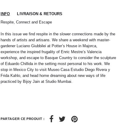
INFO
LIVRAISON & RETOURS
Respite, Connect and Escape
In this issue we find respite in the slower connections made by the
hands of artists and artisans. We share a weekend with master-
gardener Luciano Giubbilei at Potter’s House in Majorca,
experience the inspired frugality of Enric Mestre’s Valencia
workshop, and escape to Basque Country to consider the sculpture
of Eduardo Chillida in the setting most personal to his work. We
stop in Mexico City to visit Museo Casa Estudio Diego Rivera y
Frida Kahlo, and head home dreaming about new ways of life
 nous expédions votre colis sous 48H.
practiced by Bijoy Jain at Studio Mumbai.
1
L
2
XL
rrons être tenu responsable d'un retard dû au
re service client par email à
M
40 / 41
L
41
38
42
40
44
42
32 / 33
44
34 / 36
PARTAGER CE PRODUIT :
10
50
12
52