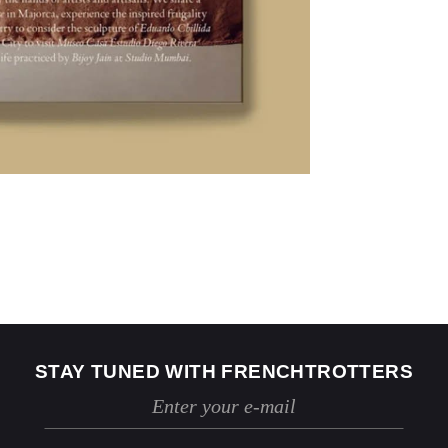
US
2
4
Jeans
24 / 25
26 / 27
STAY TUNED WITH FRENCHTROTTERS