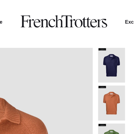
le
Excl