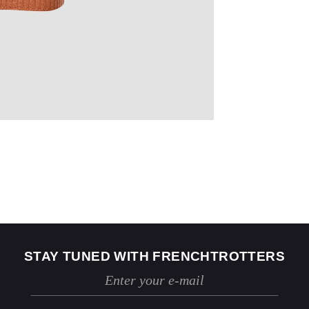
US
2
4
Jeans
24 / 25
26 / 27
STAY TUNED WITH FRENCHTROTTERS