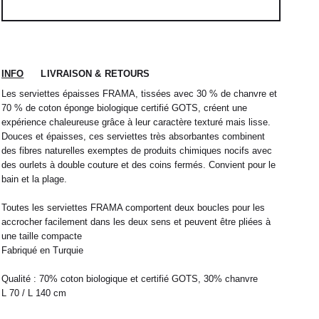
INFO
LIVRAISON & RETOURS
Les serviettes épaisses FRAMA, tissées avec 30 % de chanvre et
70 % de coton éponge biologique certifié GOTS, créent une
expérience chaleureuse grâce à leur caractère texturé mais lisse.
Douces et épaisses, ces serviettes très absorbantes combinent
des fibres naturelles exemptes de produits chimiques nocifs avec
des ourlets à double couture et des coins fermés. Convient pour le
bain et la plage.
 nous expédions votre colis sous 48H.
1
L
2
XL
Toutes les serviettes FRAMA comportent deux boucles pour les
rrons être tenu responsable d'un retard dû au
accrocher facilement dans les deux sens et peuvent être pliées à
re service client par email à
M
40 / 41
L
41
une taille compacte
Fabriqué en Turquie
38
42
40
44
42
32 / 33
44
34 / 36
Qualité : 70% coton biologique et certifié GOTS, 30% chanvre
L 70 / L 140 cm
10
50
12
52