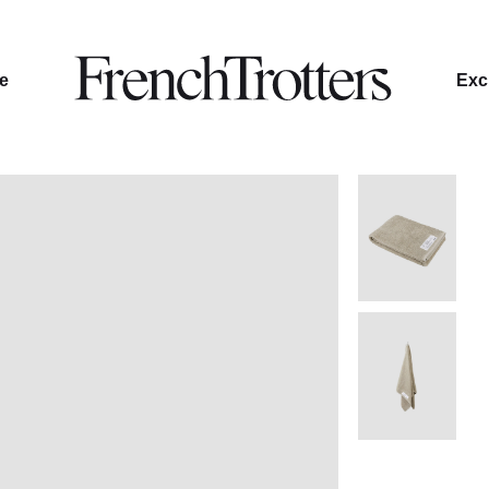
le
Excl