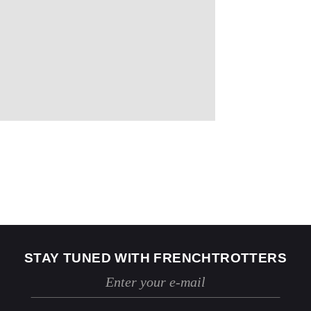
US
2
4
Jeans
24 / 25
26 / 27
STAY TUNED WITH FRENCHTROTTERS