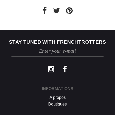
nous enverrons un email de confirmation et
procéderons à l’échange ou au
remboursement sous un délai de 30 jours
maximum.
Les retours se font exclusivement selon la
procédure décrite ci-dessus.
STAY TUNED WITH FRENCHTROTTERS
INFORMATIONS
A propos
Boutiques