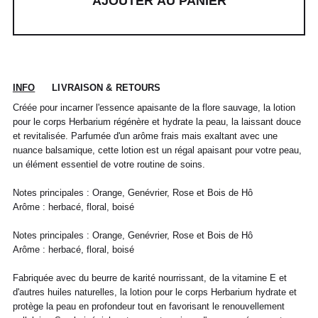
AJOUTER AU PANIER
INFO
LIVRAISON & RETOURS
Créée pour incarner l'essence apaisante de la flore sauvage, la lotion
pour le corps Herbarium régénère et hydrate la peau, la laissant douce
et revitalisée. Parfumée d'un arôme frais mais exaltant avec une
nuance balsamique, cette lotion est un régal apaisant pour votre peau,
un élément essentiel de votre routine de soins.
Notes principales : Orange, Genévrier, Rose et Bois de Hô
Arôme : herbacé, floral, boisé
Notes principales : Orange, Genévrier, Rose et Bois de Hô
POUR TOUT RENSEIGNEMENT / CUSTOMER
Pour chaque commande passée avant 12h,
Standard
00
XS
S
0
M
1
L
2
XL
Arôme : herbacé, floral, boisé
SERVICE
du lundi au vendredi, nous expédions votre
colis sous 48H.
info@frenchtrotters.fr
Standard
XS
S
M
40
L
Fabriquée avec du beurre de karité nourrissant, de la vitamine E et
Les délais de livraison sont donnés à titre
Chemise
37
38
39
/
41
d'autres huiles naturelles, la lotion pour le corps Herbarium hydrate et
indicatif, nous ne pourrons être tenu
France
34
36
38
41
40
protège la peau en profondeur tout en favorisant le renouvellement
responsable d'un retard dû au