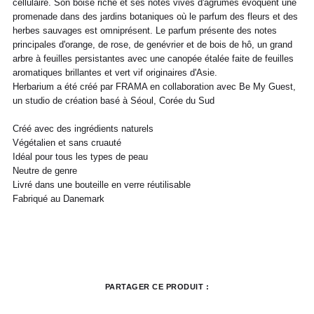
cellulaire. Son boisé riche et ses notes vives d'agrumes évoquent une
transporteur.Pour toutes questions,
Italia
Pantalon
38
36
38
40
40
42
42
44
44
promenade dans des jardins botaniques où le parfum des fleurs et des
n'hésitez pas à contacter notre service
client par email à info@frenchtrotters.fr.
UK
6
27
8
10
32
12
34
herbes sauvages est omniprésent. Le parfum présente des notes
30
Jeans
/
29
/
/
principales d'orange, de rose, de genévrier et de bois de hô, un grand
Les frais de retour sont à la charge
/31
US
2
28
4
6
33
8
36
arbre à feuilles persistantes avec une canopée étalée faite de feuilles
exclusive du client et conformément aux
aromatiques brillantes et vert vif originaires d'Asie.
dispositions légales, vous disposez d'un
Costume
24 /
44
46
26 /
48
28 /
50
30 /
52
Herbarium a été créé par FRAMA en collaboration avec Be My Guest,
délai de quatorze (14) jours ouvrés à
Jeans
25
27
29
31
compter de la date de réception de votre
un studio de création basé à Séoul, Corée du Sud
France
40
41
42
43
44
45
commande pour retourner les produits
France
36
37
38
39
40
41
commandés à l'adresse :
Créé avec des ingrédients naturels
Italia
39
40
41
42
43
44
Végétalien et sans cruauté
FrenchTrotters, 128 rue Vieille du Temple,
Italia
35
36
37
38
39
40
75003 Paris
UK
6
7
8
9
10
11
Idéal pour tous les types de peau
UK
2
3
4
5
6
7
Neutre de genre
Les produits doivent être renvoyés dans
US
7
8
9
10
11
12
Livré dans une bouteille en verre réutilisable
leur emballage d'origine, avec leur étiquette
US
5
6
7
8
9
10
Fabriqué au Danemark
et leurs éventuels accessoires, dans un
parfait état de revente. Ils ne devront donc
ni avoir été portés, ni lavés, ni abîmés. Si
nous constatons, lors de la réception de la
marchandise retournée, des traces
d'utilisation ou des dommages, nous nous
réservons le droit de contester le retour.
PARTAGER CE PRODUIT :
Si les conditions mentionnées sont
respectées, dès réception de votre retour,