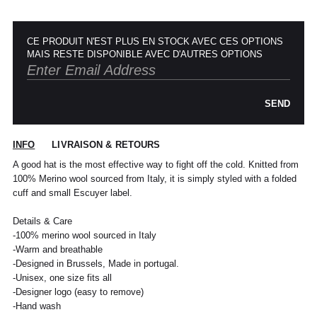
CE PRODUIT N'EST PLUS EN STOCK AVEC CES OPTIONS
MAIS RESTE DISPONIBLE AVEC D'AUTRES OPTIONS
SEND
POUR TOUT RENSEIGNEMENT / CUSTOMER
Pour chaque commande passée avant 12h,
Standard
00
XS
S
0
M
1
L
2
XL
INFO
LIVRAISON & RETOURS
SERVICE
du lundi au vendredi, nous expédions votre
colis sous 48H.
A good hat is the most effective way to fight off the cold. Knitted from
info@frenchtrotters.fr
Standard
XS
S
M
40
L
Les délais de livraison sont donnés à titre
Chemise
37
38
39
/
41
100% Merino wool sourced from Italy, it is simply styled with a folded
indicatif, nous ne pourrons être tenu
France
34
36
38
41
40
cuff and small Escuyer label.
responsable d'un retard dû au
transporteur.Pour toutes questions,
Italia
Pantalon
38
36
38
40
40
42
42
44
44
Details & Care
n'hésitez pas à contacter notre service
-100% merino wool sourced in Italy
client par email à info@frenchtrotters.fr.
UK
6
27
8
10
32
12
34
30
-Warm and breathable
Jeans
/
29
/
/
Les frais de retour sont à la charge
/31
-Designed in Brussels, Made in portugal.
US
2
28
4
6
33
8
36
exclusive du client et conformément aux
-Unisex, one size fits all
dispositions légales, vous disposez d'un
-Designer logo (easy to remove)
Costume
24 /
44
46
26 /
48
28 /
50
30 /
52
délai de quatorze (14) jours ouvrés à
Jeans
25
27
29
31
-Hand wash
compter de la date de réception de votre