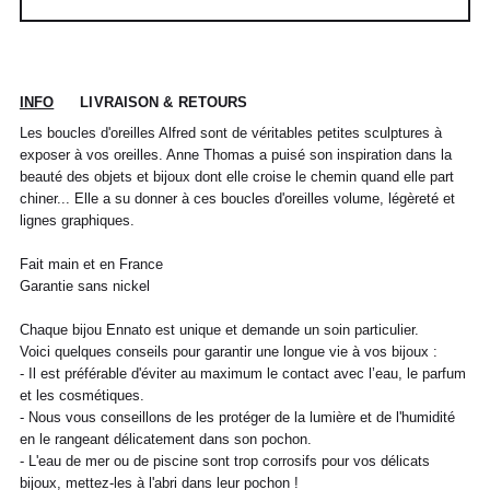
INFO
LIVRAISON & RETOURS
Les boucles d'oreilles Alfred sont de véritables petites sculptures à
exposer à vos oreilles. Anne Thomas a puisé son inspiration dans la
beauté des objets et bijoux dont elle croise le chemin quand elle part
chiner... Elle a su donner à ces boucles d'oreilles volume, légèreté et
POUR TOUT RENSEIGNEMENT / CUSTOMER
Pour chaque commande passée avant 12h,
lignes graphiques.
Standard
00
XS
S
0
M
1
L
2
XL
SERVICE
du lundi au vendredi, nous expédions votre
colis sous 48H.
info@frenchtrotters.fr
Standard
XS
S
M
40
L
Fait main et en France
Les délais de livraison sont donnés à titre
Chemise
37
38
39
/
41
Garantie sans nickel
indicatif, nous ne pourrons être tenu
France
34
36
38
41
40
responsable d'un retard dû au
Chaque bijou Ennato est unique et demande un soin particulier.
transporteur.Pour toutes questions,
Italia
Pantalon
38
36
38
40
40
42
42
44
44
Voici quelques conseils pour garantir une longue vie à vos bijoux :
n'hésitez pas à contacter notre service
- Il est préférable d'éviter au maximum le contact avec l’eau, le parfum
client par email à info@frenchtrotters.fr.
UK
6
27
8
10
32
12
34
30
et les cosmétiques.
Jeans
/
29
/
/
Les frais de retour sont à la charge
/31
- Nous vous conseillons de les protéger de la lumière et de l'humidité
US
2
28
4
6
33
8
36
exclusive du client et conformément aux
en le rangeant délicatement dans son pochon.
dispositions légales, vous disposez d'un
Costume
24 /
44
46
26 /
48
28 /
50
30 /
52
- L'eau de mer ou de piscine sont trop corrosifs pour vos délicats
délai de quatorze (14) jours ouvrés à
Jeans
25
27
29
31
bijoux, mettez-les à l'abri dans leur pochon !
compter de la date de réception de votre