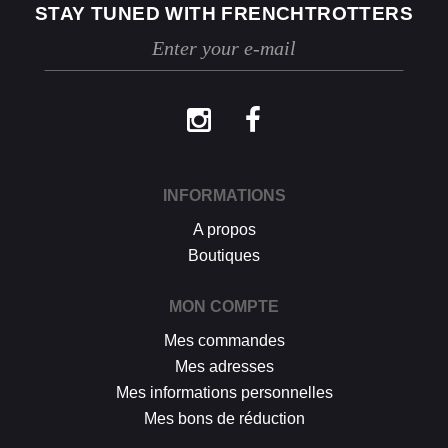
STAY TUNED WITH FRENCHTROTTERS
Les retours se font exclusivement selon la
procédure décrite ci-dessus.
INFORMATIONS
A propos
Boutiques
MON COMPTE
Mes commandes
Mes adresses
Mes informations personnelles
Mes bons de réduction