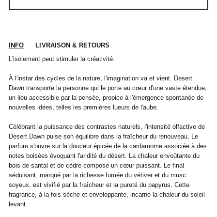
INFO
LIVRAISON & RETOURS
L'isolement peut stimuler la créativité.
À l'instar des cycles de la nature, l'imagination va et vient. Desert
Dawn transporte la personne qui le porte au cœur d'une vaste étendue,
un lieu accessible par la pensée, propice à l'émergence spontanée de
nouvelles idées, telles les premières lueurs de l'aube.
Célébrant la puissance des contrastes naturels, l'intensité olfactive de
POUR TOUT RENSEIGNEMENT / CUSTOMER
Pour chaque commande passée avant 12h,
Standard
00
XS
S
0
M
1
L
2
XL
SERVICE
du lundi au vendredi, nous expédions votre
Desert Dawn puise son équilibre dans la fraîcheur du renouveau. Le
colis sous 48H.
parfum s'ouvre sur la douceur épicée de la cardamome associée à des
info@frenchtrotters.fr
Standard
XS
S
M
40
L
notes boisées évoquant l'aridité du désert. La chaleur envoûtante du
Les délais de livraison sont donnés à titre
Chemise
37
38
39
/
41
bois de santal et de cèdre compose un cœur puissant. Le final
indicatif, nous ne pourrons être tenu
France
34
36
38
41
40
séduisant, marqué par la richesse fumée du vétiver et du musc
responsable d'un retard dû au
transporteur.Pour toutes questions,
Italia
Pantalon
38
36
38
40
40
42
42
44
44
soyeux, est vivifié par la fraîcheur et la pureté du papyrus. Cette
n'hésitez pas à contacter notre service
fragrance, à la fois sèche et enveloppante, incarne la chaleur du soleil
client par email à info@frenchtrotters.fr.
UK
6
27
8
10
32
12
34
levant.
30
Jeans
/
29
/
/
Les frais de retour sont à la charge
/31