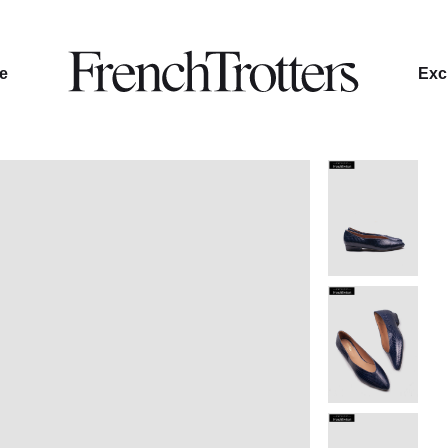
le
Excl