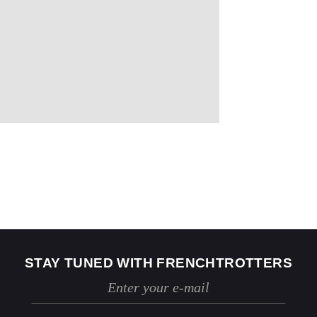
US
2
4
Jeans
24 / 25
26 / 27
STAY TUNED WITH FRENCHTROTTERS