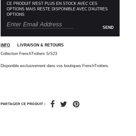
CE PRODUIT N'EST PLUS EN STOCK AVEC CES
OPTIONS MAIS RESTE DISPONIBLE AVEC D'AUTRES
OPTIONS
SEND
INFO
LIVRAISON & RETOURS
Collection FrenchTrotters S/S23
Disponible exclusivement dans vos boutiques FrenchTrotters.
 nous expédions votre colis sous 48H.
1
L
2
XL
rrons être tenu responsable d'un retard dû au
re service client par email à
M
40 / 41
L
41
PARTAGER CE PRODUIT :
38
42
40
44
42
32 / 33
44
34 / 36
10
50
12
52