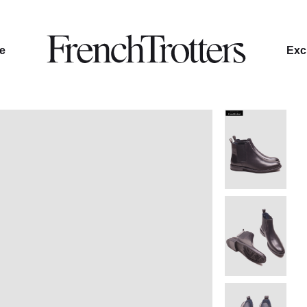
le
Excl