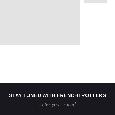
US
2
4
Jeans
24 / 25
26 / 27
STAY TUNED WITH FRENCHTROTTERS