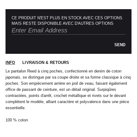
CE PRODUIT N'EST PLUS EN STOCK AVEC CES OPTIONS
MAIS RESTE DISPONIBLE AVEC D'AUTRES OPTIONS
SEND
POUR TOUT RENSEIGNEMENT / CUSTOMER
Pour chaque commande passée avant 12h,
Standard
00
XS
S
0
M
1
L
2
XL
SERVICE
du lundi au vendredi, nous expédions votre
INFO
LIVRAISON & RETOURS
colis sous 48H.
info@frenchtrotters.fr
Standard
XS
S
M
40
L
Les délais de livraison sont donnés à titre
Chemise
37
38
39
/
41
Le pantalon Reed à cinq poches, confectionné en denim de coton
indicatif, nous ne pourrons être tenu
France
34
36
38
41
40
japonais, se distingue par sa coupe droite et sa forme classique à cinq
responsable d'un retard dû au
poches. Son empiècement arrière en poil de veau, faisant également
transporteur.Pour toutes questions,
Italia
Pantalon
38
36
38
40
40
42
42
44
44
office de passant de ceinture, est un détail original. Surpiqûres
n'hésitez pas à contacter notre service
contrastées, points d'arrêt, crochet métallique et rivets sur le devant
client par email à info@frenchtrotters.fr.
UK
6
27
8
10
32
12
34
30
complètent le modèle, alliant caractère et polyvalence dans une pièce
Jeans
/
29
/
/
Les frais de retour sont à la charge
/31
essentielle.
US
2
28
4
6
33
8
36
exclusive du client et conformément aux
dispositions légales, vous disposez d'un
100 % coton
Costume
24 /
44
46
26 /
48
28 /
50
30 /
52
délai de quatorze (14) jours ouvrés à
Jeans
25
27
29
31
compter de la date de réception de votre
France
40
41
42
43
44
45
commande pour retourner les produits