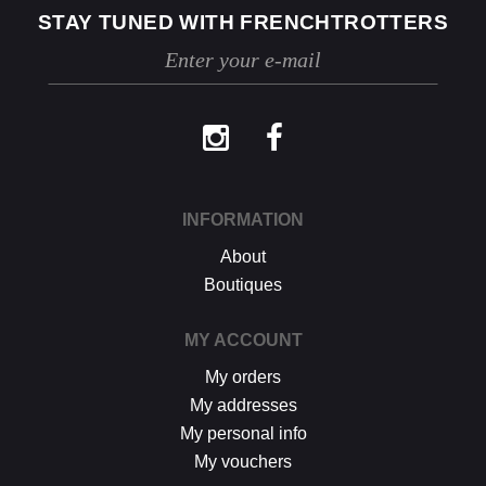
STAY TUNED WITH FRENCHTROTTERS
Les retours se font exclusivement selon la
procédure décrite ci-dessus.
INFORMATION
About
Boutiques
MY ACCOUNT
My orders
My addresses
My personal info
My vouchers