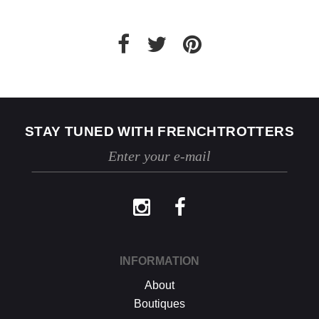
respectées, dès réception de votre retour,
nous enverrons un email de confirmation et
procéderons à l’échange ou au
remboursement sous un délai de 30 jours
maximum.
Les retours se font exclusivement selon la
procédure décrite ci-dessus.
STAY TUNED WITH FRENCHTROTTERS
INFORMATION
About
Boutiques