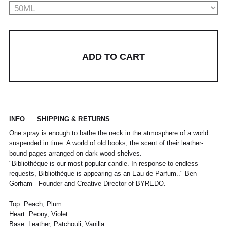
ADD TO CART
POUR TOUT RENSEIGNEMENT / CUSTOMER
Pour chaque commande passée avant 12h,
Standard
00
XS
S
0
M
1
L
2
XL
SERVICE
du lundi au vendredi, nous expédions votre
colis sous 48H.
INFO
SHIPPING & RETURNS
info@frenchtrotters.fr
Standard
XS
S
M
40
L
Les délais de livraison sont donnés à titre
Chemise
37
38
39
/
41
One spray is enough to bathe the neck in the atmosphere of a world
indicatif, nous ne pourrons être tenu
France
34
36
38
41
40
suspended in time. A world of old books, the scent of their leather-
responsable d'un retard dû au
bound pages arranged on dark wood shelves.
transporteur.Pour toutes questions,
Italia
Pantalon
38
36
38
40
40
42
42
44
44
"Bibliothèque is our most popular candle. In response to endless
n'hésitez pas à contacter notre service
requests, Bibliothèque is appearing as an Eau de Parfum.." Ben
client par email à info@frenchtrotters.fr.
UK
6
27
8
10
32
12
34
30
Gorham - Founder and Creative Director of BYREDO.
Jeans
/
29
/
/
Les frais de retour sont à la charge
/31
US
2
28
4
6
33
8
36
exclusive du client et conformément aux
Top: Peach, Plum
dispositions légales, vous disposez d'un
Costume
24 /
44
46
26 /
48
28 /
50
30 /
52
Heart: Peony, Violet
délai de quatorze (14) jours ouvrés à
Jeans
25
27
29
31
Base: Leather, Patchouli, Vanilla
compter de la date de réception de votre