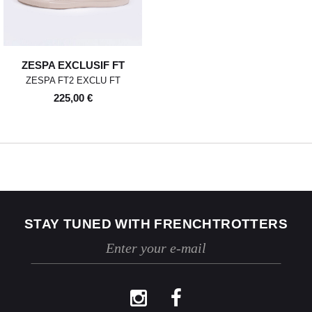
revente. Ils ne devront donc ni
avoir été portés, ni lavés, ni
abîmés. Si nous constatons, lors
de la réception de la marchandise
retournée, des traces d'utilisation
ZESPA EXCLUSIF FT
ou des dommages, nous nous
ZESPA FT2 EXCLU FT
réservons le droit de contester le
retour.
225,00 €
Si les conditions mentionnées sont
respectées, dès réception de votre
retour, nous enverrons un email de
confirmation et procéderons à
l’échange ou au remboursement
sous un délai de 30 jours
maximum.
Les retours se font exclusivement
selon la procédure décrite ci-
STAY TUNED WITH FRENCHTROTTERS
dessus.