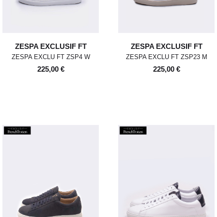
ZESPA EXCLUSIF FT
ZESPA EXCLUSIF FT
ZESPA EXCLU FT ZSP4 W
ZESPA EXCLU FT ZSP23 M
225,00 €
225,00 €
POUR TOUT RENSEIGNEMENT /
Pour chaque commande passée
Standard
00
XS
S
0
M
1
L
2
XL
avant 12h, du lundi au vendredi,
CUSTOMER SERVICE