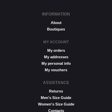
l’échange ou au remboursement
sous un délai de 30 jours
maximum.
INFORMATION
Les retours se font exclusivement
About
selon la procédure décrite ci-
dessus.
Boutiques
MY ACCOUNT
My orders
My addresses
My personal info
My vouchers
ASSISTANCE
Returns
Men's Size Guide
Women's Size Guide
Contacts