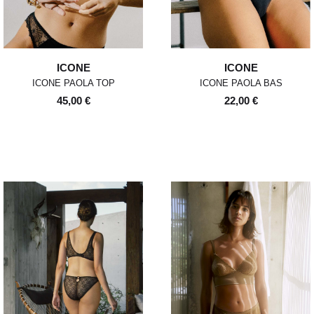
ICONE
ICONE
ICONE PAOLA TOP
ICONE PAOLA BAS
45,00 €
22,00 €
POUR TOUT RENSEIGNEMENT /
Pour chaque commande passée
Standard
00
XS
S
0
M
1
L
2
XL
avant 12h, du lundi au vendredi,
CUSTOMER SERVICE