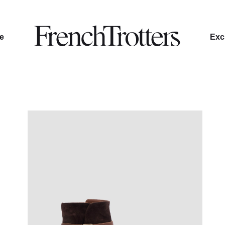
le
Excl