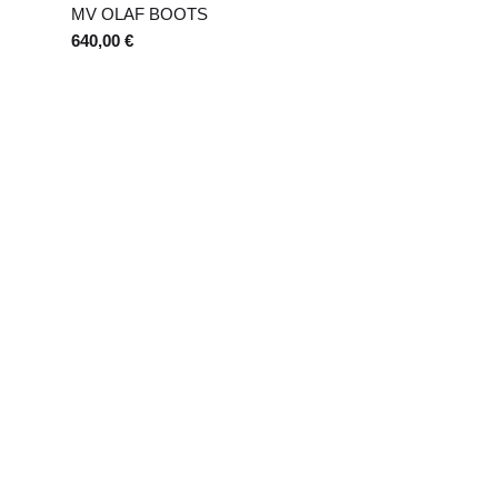
10
50
12
52
MV OLAF BOOTS
640,00 €
6
8
28 / 29
30 / 31