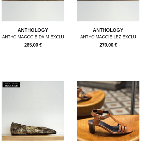
ANTHOLOGY
ANTHOLOGY
ANTHO MAGGGIE DAIM EXCLU
ANTHO MAGGIE LEZ EXCLU
265,00 €
270,00 €
POUR TOUT RENSEIGNEMENT /
Pour chaque commande passée
Standard
00
XS
S
0
M
1
L
2
XL
avant 12h, du lundi au vendredi,
CUSTOMER SERVICE