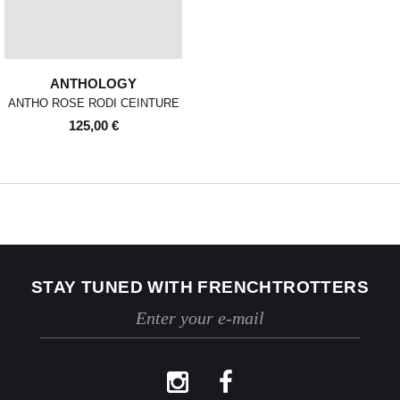
revente. Ils ne devront donc ni
avoir été portés, ni lavés, ni
abîmés. Si nous constatons, lors
de la réception de la marchandise
retournée, des traces d'utilisation
ANTHOLOGY
ou des dommages, nous nous
ANTHO ROSE RODI CEINTURE
réservons le droit de contester le
retour.
125,00 €
Si les conditions mentionnées sont
respectées, dès réception de votre
retour, nous enverrons un email de
confirmation et procéderons à
l’échange ou au remboursement
sous un délai de 30 jours
maximum.
Les retours se font exclusivement
selon la procédure décrite ci-
STAY TUNED WITH FRENCHTROTTERS
dessus.